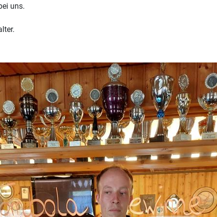
ei uns.
lter.